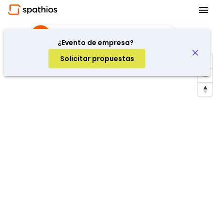
Showcooking
·
Barcelona, Spain
¿Evento de empresa?
Solicitar propuestas
Repetir búsqueda en la zona