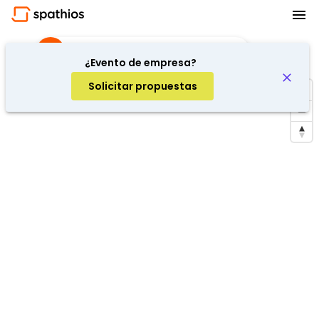
Rodaje de publicidad
·
Barcelona, Spain
¿Evento de empresa?
Solicitar propuestas
Repetir búsqueda en la zona