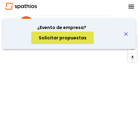
Afterwork
·
Barcelona, Spain
¿Evento de empresa?
Solicitar propuestas
Repetir búsqueda en la zona