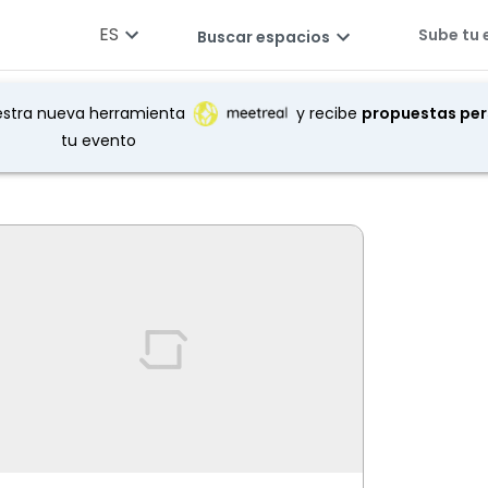
ES
Sube tu 
Buscar espacios
Asistentes
Comodidades
Precio Hora
Más
estra nueva herramienta
y recibe
propuestas per
tu evento