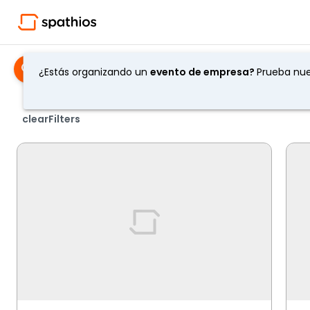
Reunión
·
Barcelona, Spain
Fecha y Hora
¿Estás organizando un
evento de empresa?
Prueba nu
clearFilters