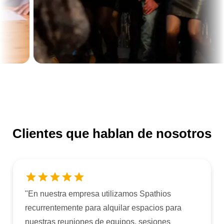
Clientes que hablan de nosotros
En nuestra empresa utilizamos Spathios
"
Siempr
ecurrentemente para alquilar espacios para
para or
uestras reuniones de equipos, sesiones
todo mu